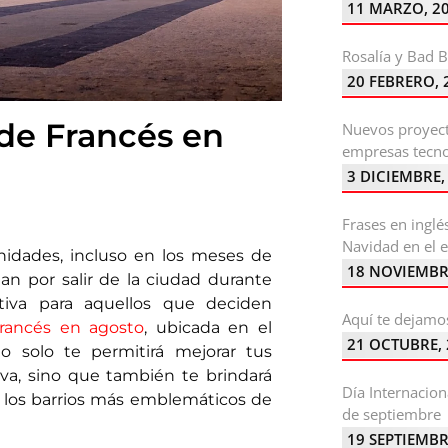
11 MARZO, 2
Rosalía y Bad 
20 FEBRERO, 
 de Francés en
Nuevos proyect
empresas tecno
3 DICIEMBRE,
Frases en inglé
Navidad en el e
nidades, incluso en los meses de
18 NOVIEMBR
n por salir de la ciudad durante
ctiva para aquellos que deciden
Aquí te dejamos
francés en agosto
, ubicada en el
21 OCTUBRE,
o solo te permitirá mejorar tus
iva, sino que también te brindará
Día Internacion
 los barrios más emblemáticos de
de septiembre
19 SEPTIEMBR