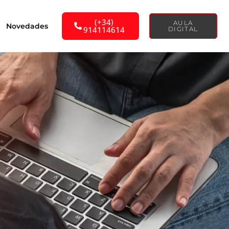
(+34)
AULA
Novedades
914114614
DIGITAL