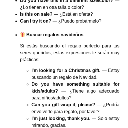
Do you have this in a different size/color?
—
¿Lo tienen en otra talla o color?
Is this on sale?
— ¿Está en oferta?
Can I try it on?
— ¿Puedo probármelo?
Buscar regalos navideños
Si estás buscando el regalo perfecto para tus
seres queridos, estas expresiones te serán muy
prácticas:
I’m looking for a Christmas gift.
— Estoy
buscando un regalo de Navidad.
Do you have something suitable for
kids/adults?
— ¿Tiene algo adecuado
para niños/adultos?
Can you gift wrap it, please?
— ¿Podría
envolverlo para regalo, por favor?
I’m just looking, thank you.
— Solo estoy
mirando, gracias.